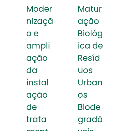
Moder
Matur
nizaçã
ação
o e
Biológ
ampli
ica de
ação
Resíd
da
uos
instal
Urban
ação
os
de
Biode
trata
gradá