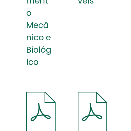
ment
veis
o
Mecâ
nico e
Biológ
ico