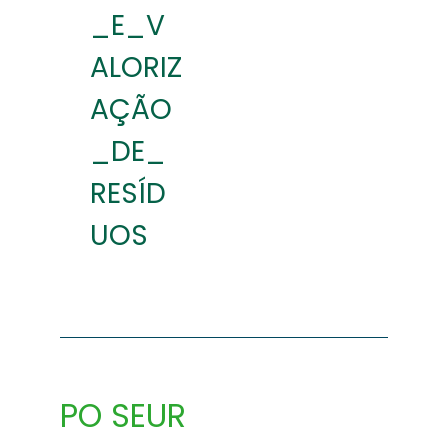
_E_V
ALORIZ
AÇÃO
_DE_
RESÍD
UOS
PO SEUR