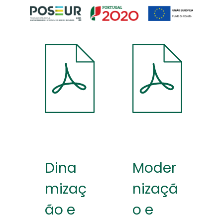
Dina
Moder
mizaç
nizaçã
ão e
o e