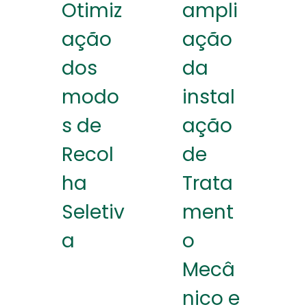
Otimiz
ampli
ação
ação
dos
da
modo
instal
s de
ação
Recol
de
ha
Trata
Seletiv
ment
a
o
Mecâ
nico e