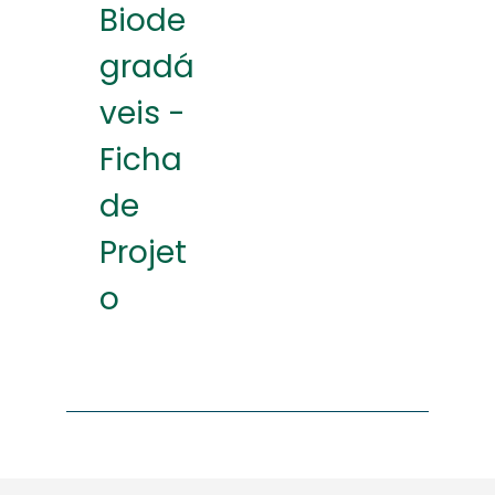
Biode
gradá
veis -
Ficha
de
Projet
o