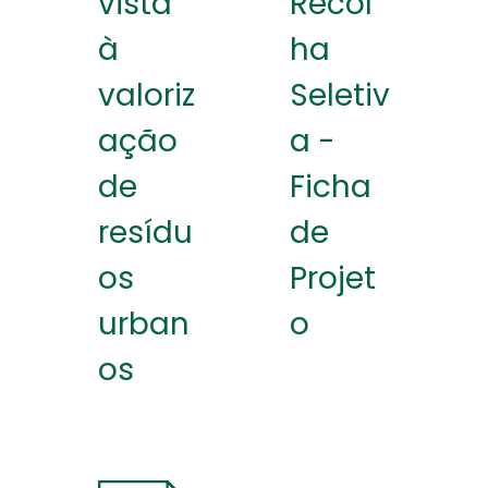
vista
Recol
à
ha
valoriz
Seletiv
ação
a -
de
Ficha
resídu
de
os
Projet
urban
o
os