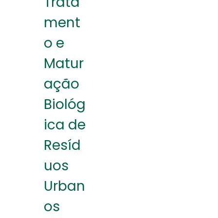
Trata
ment
o e
Matur
ação
Biológ
ica de
Resíd
uos
Urban
os