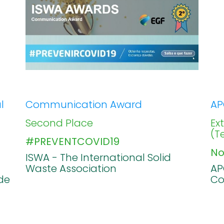
l
Communication Award
AP
Second Place
Ex
(T
#PREVENTCOVID19
No
ISWA - The International Solid
Waste Association
AP
de
Co