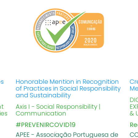
es
Honorable Mention in Recognition
Cr
of Practices in Social Responsibility
Me
and Sustainability
DI
nt
Axis I - Social Responsibility |
EX
ies
Communication
& U
#PREVENIRCOVID19
Re
APEE - Associação Portuguesa de
CC