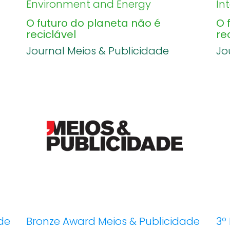
Environment and Energy
In
O futuro do planeta não é
O 
reciclável
re
Journal Meios & Publicidade
Jo
de
Bronze Award Meios & Publicidade
3º